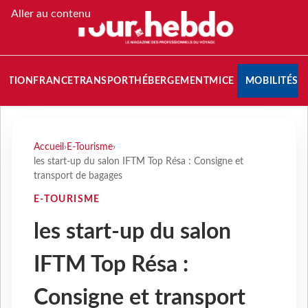
Aller au contenu
NATION
FRANCE
TRANSPORT
HÉBERGEMENT
MICE
MOBILITÉS
Accueil
›
E-Tourisme
›
les start-up du salon IFTM Top Résa : Consigne et
transport de bagages
E-TOURISME
les start-up du salon
IFTM Top Résa :
Consigne et transport