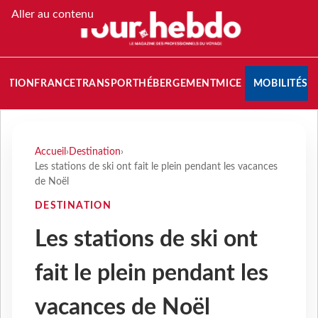
Aller au contenu
NATION
FRANCE
TRANSPORT
HÉBERGEMENT
MICE
MOBILITÉS
Accueil
›
Destination
›
Les stations de ski ont fait le plein pendant les vacances
de Noël
DESTINATION
Les stations de ski ont
fait le plein pendant les
vacances de Noël