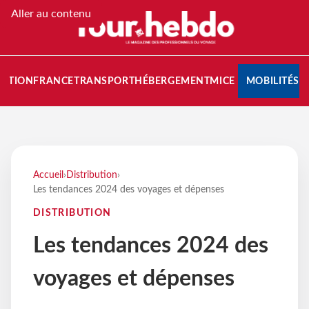
Aller au contenu
NATION
FRANCE
TRANSPORT
HÉBERGEMENT
MICE
MOBILITÉS
Accueil
›
Distribution
›
Les tendances 2024 des voyages et dépenses
DISTRIBUTION
Les tendances 2024 des
voyages et dépenses