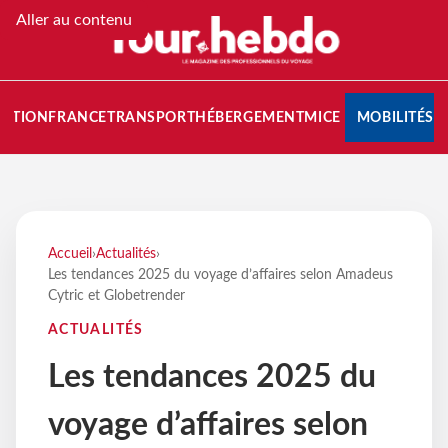
Aller au contenu
NATION
FRANCE
TRANSPORT
HÉBERGEMENT
MICE
MOBILITÉS
Accueil
›
Actualités
›
Les tendances 2025 du voyage d’affaires selon Amadeus
Cytric et Globetrender
ACTUALITÉS
Les tendances 2025 du
voyage d’affaires selon