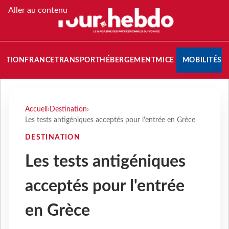
Aller au contenu
NATION
FRANCE
TRANSPORT
HÉBERGEMENT
MICE
MOBILITÉS
Accueil
›
Destination
›
Les tests antigéniques acceptés pour l'entrée en Grèce
DESTINATION
Les tests antigéniques
acceptés pour l'entrée
en Grèce