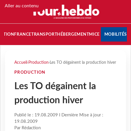
Aller au contenu
NATION
FRANCE
TRANSPORT
HÉBERGEMENT
MICE
MOBILITÉS
Accueil
›
Production
›
Les TO dégainent la production hiver
PRODUCTION
Les TO dégainent la
production hiver
Publié le : 19.08.2009 I Dernière Mise à jour :
19.08.2009
Par Rédaction