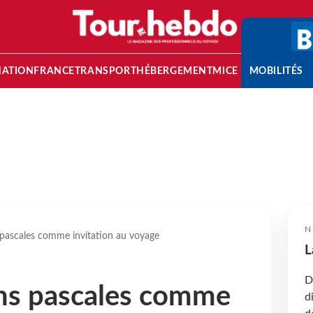
NATION
FRANCE
TRANSPORT
HÉBERGEMENT
MICE
MOBILITÉS
N
s pascales comme invitation au voyage
L
D
ons pascales comme
d