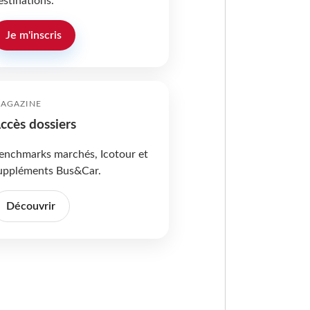
estinations.
Je m'inscris
AGAZINE
ccès dossiers
enchmarks marchés, Icotour et
uppléments Bus&Car.
Découvrir