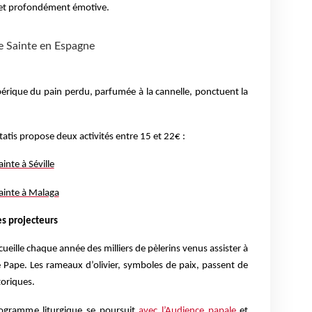
 et profondément émotive.
e Sainte en Espagne
 ibérique du pain perdu, parfumée à la cannelle, ponctuent la
itatis propose deux activités entre 15 et 22€ :
inte à Séville
Sainte à Malaga
es projecteurs
ueille chaque année des milliers de pèlerins venus assister à
e Pape. Les rameaux d’olivier, symboles de paix, passent de
toriques.
rogramme liturgique se poursuit
avec l’Audience papale
et