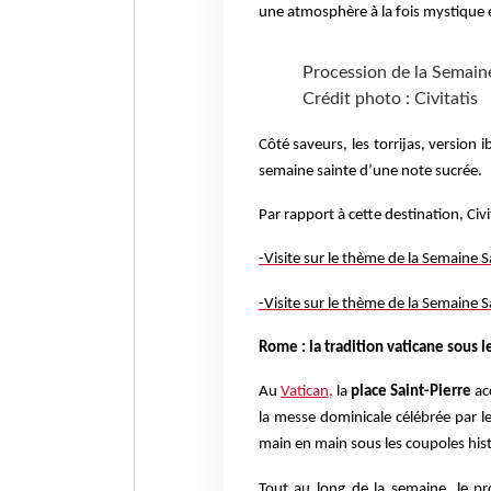
une atmosphère à la fois mystique
Procession de la Semain
Crédit photo : Civitatis
Côté saveurs, les torrijas, version
semaine sainte d’une note sucrée.
Par rapport à cette destination, Civ
-Visite sur le thème de la Semaine Sa
-Visite sur le thème de la Semaine 
Rome : la tradition vaticane sous l
Au
Vatican
,
la
place Saint-Pierre
acc
la messe dominicale célébrée par l
main en main sous les coupoles his
Tout au long de la semaine, le p