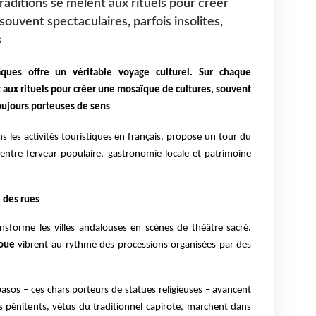
raditions se mêlent aux rituels pour créer
ouvent spectaculaires, parfois insolites,
s
âques offre un véritable voyage culturel. Sur chaque
t aux rituels pour créer une mosaïque de cultures, souvent
toujours porteuses de sens
ns les activités touristiques en français, propose un tour du
entre ferveur populaire, gastronomie locale et patrimoine
 des rues
nsforme les villes andalouses en scènes de théâtre sacré.
doue
vibrent au rythme des processions organisées par des
 pasos – ces chars porteurs de statues religieuses – avancent
s pénitents, vêtus du traditionnel capirote, marchent dans