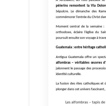
À Jérusalem, les rites pascaux se
pèlerins remontent la Via Dolor
Sépulcre. Le dimanche des Ram
commémorer l’entrée du Christ dans 
Moment central de la semaine :
orthodoxe, éclaire l’église du S
poursuit ensuite son voyage à trave
Guatemala : entre héritage catho
Antigua Guatemala offre un spect
alfombras – véritables œuvres d’
jalonnent le passage des procession
identité culturelle.
La fusion des rites catholiques et
plonger dans cet univers fascinant,
Les alfombras – tapis de s