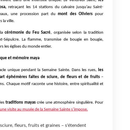
 vivent dans une intensité unique. Le Vendredi Saint,
les
osa,
retraçant les 14 stations du calvaire jusqu’au Saint-
eaux, une procession part du
mont des Oliviers
pour
la ville.
 la
cérémonie du Feu Sacré
, organisée selon la tradition
aint-Sépulcre. La flamme, transmise de bougie en bougie,
rs les églises du monde entier.
lique et mémoire maya
acle unique pendant la Semaine Sainte. Dans les rues,
les
art éphémères faites de sciure, de fleurs et de fruits
–
s. Chaque motif raconte une histoire, entre spiritualité et
 des
traditions mayas
crée une atmosphère singulière. Pour
une visite au musée de la Semaine Sainte s’impose.
ciure, fleurs, fruits et graines – s'étendent