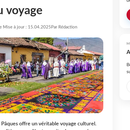
d
au voyage
re Mise à jour : 15.04.2025
Par Rédaction
M
A
B
s
, Pâques offre un véritable voyage culturel.