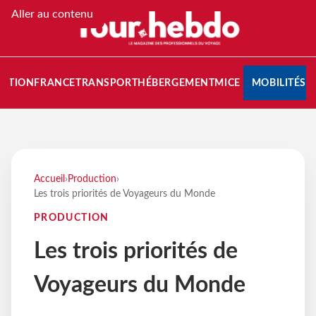
Aller au contenu
NATION
FRANCE
TRANSPORT
HÉBERGEMENT
MICE
MOBILITÉS
Accueil
›
Production
›
Les trois priorités de Voyageurs du Monde
PRODUCTION
Les trois priorités de
Voyageurs du Monde