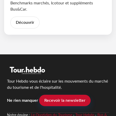
Benchmarks marchés, Icotour et suppléments
Bus&Car.
Découvrir
Tour Hebdo vous éclaire sur les mouvements du marché
du tourisme et de l'hospitalité.
Ne rien manquer
Recevoir la newsletter
Notre équipe :
Le Quotidien du Tourisme
·
Tour Hebdo
·
Bus &