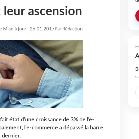
d
 leur ascension
re Mise à jour : 26.01.2017
Par Rédaction
M
A
B
s
 fait état d’une croissance de 3% de l’e-
balement, l’e-commerce a dépassé la barre
n dernier.