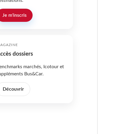
estinations.
Je m'inscris
AGAZINE
ccès dossiers
enchmarks marchés, Icotour et
uppléments Bus&Car.
Découvrir