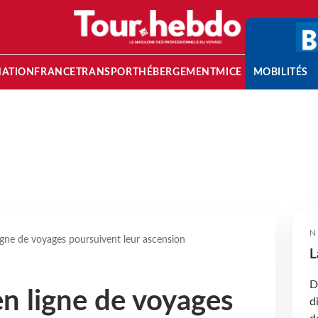
NATION
FRANCE
TRANSPORT
HÉBERGEMENT
MICE
MOBILITÉS
N
igne de voyages poursuivent leur ascension
L
D
en ligne de voyages
d