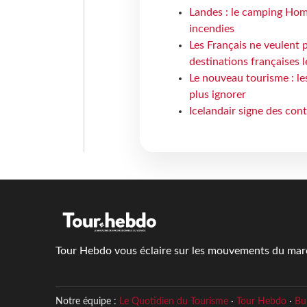
Landes : le camping Hom
incendies
Les Français ne veulent p
destinations françaises l
Le nouveau tourisme : le
plus ignorer
Icelandair signe des con
Tour Hebdo vous éclaire sur les mouvements du march
Notre équipe :
Le Quotidien du Tourisme
·
Tour Hebdo
·
Bu