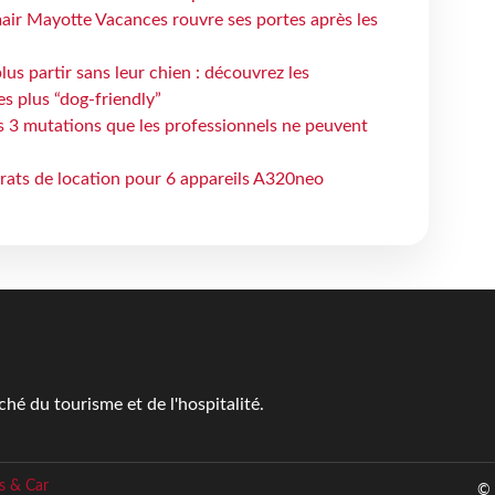
air Mayotte Vacances rouvre ses portes après les
lus partir sans leur chien : découvrez les
es plus “dog-friendly”
s 3 mutations que les professionnels ne peuvent
trats de location pour 6 appareils A320neo
é du tourisme et de l'hospitalité.
s & Car
© 