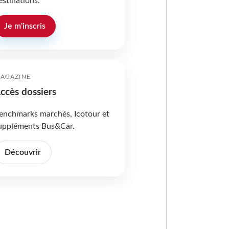
estinations.
Je m'inscris
AGAZINE
ccès dossiers
enchmarks marchés, Icotour et
uppléments Bus&Car.
Découvrir