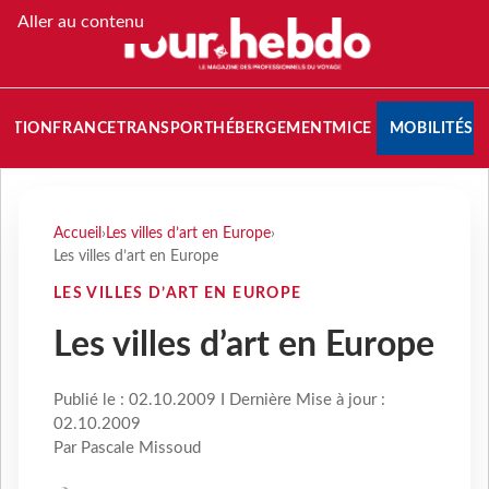
Aller au contenu
NATION
FRANCE
TRANSPORT
HÉBERGEMENT
MICE
MOBILITÉS
Accueil
›
Les villes d’art en Europe
›
Les villes d’art en Europe
LES VILLES D’ART EN EUROPE
Les villes d’art en Europe
Publié le : 02.10.2009 I Dernière Mise à jour :
02.10.2009
Par Pascale Missoud