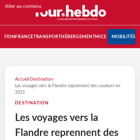
Aller au contenu
NATION
FRANCE
TRANSPORT
HÉBERGEMENT
MICE
MOBILITÉS
Accueil
›
Destination
›
Les voyages vers la Flandre reprennent des couleurs en
2021
DESTINATION
Les voyages vers la
Flandre reprennent des