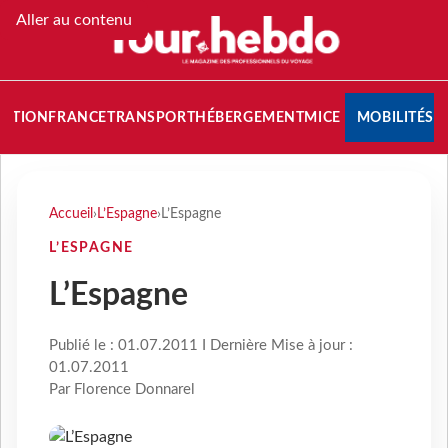
Aller au contenu
NATION
FRANCE
TRANSPORT
HÉBERGEMENT
MICE
MOBILITÉS
Accueil
›
L’Espagne
›
L’Espagne
L’ESPAGNE
L’Espagne
Publié le : 01.07.2011 I Dernière Mise à jour :
01.07.2011
Par Florence Donnarel