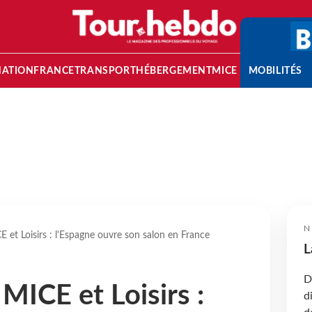
NATION
FRANCE
TRANSPORT
HÉBERGEMENT
MICE
MOBILITÉS
N
et Loisirs : l'Espagne ouvre son salon en France
L
D
MICE et Loisirs :
d