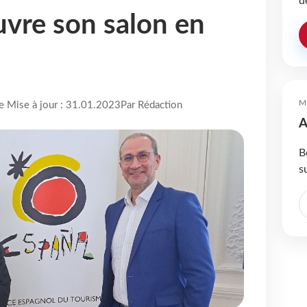
d
uvre son salon en
M
re Mise à jour : 31.01.2023
Par Rédaction
A
B
s