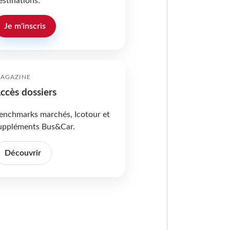
estinations.
Je m'inscris
AGAZINE
ccès dossiers
enchmarks marchés, Icotour et
uppléments Bus&Car.
Découvrir