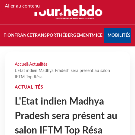
Aller au contenu
NATION
FRANCE
TRANSPORT
HÉBERGEMENT
MICE
MOBILITÉS
Accueil
›
Actualités
›
L'Etat indien Madhya Pradesh sera présent au salon
IFTM Top Résa
ACTUALITÉS
L'Etat indien Madhya
Pradesh sera présent au
salon IFTM Top Résa