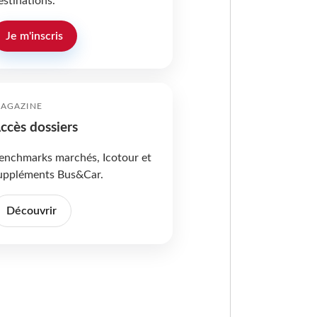
estinations.
Je m'inscris
AGAZINE
ccès dossiers
enchmarks marchés, Icotour et
uppléments Bus&Car.
Découvrir