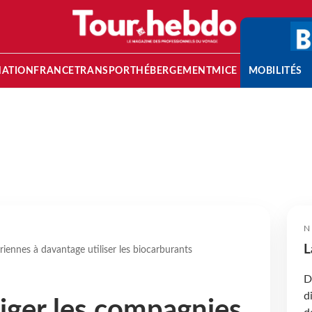
NATION
FRANCE
TRANSPORT
HÉBERGEMENT
MICE
MOBILITÉS
N
L
riennes à davantage utiliser les biocarburants
D
d
liger les compagnies