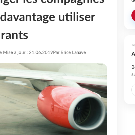
d
davantage utiliser
urants
M
re Mise à jour : 21.06.2019
Par Brice Lahaye
A
B
s