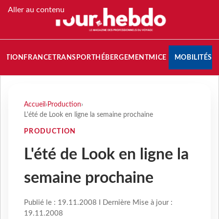
Aller au contenu
NATION
FRANCE
TRANSPORT
HÉBERGEMENT
MICE
MOBILITÉS
Accueil
›
Production
›
L'été de Look en ligne la semaine prochaine
PRODUCTION
L'été de Look en ligne la
semaine prochaine
Publié le : 19.11.2008 I Dernière Mise à jour :
19.11.2008