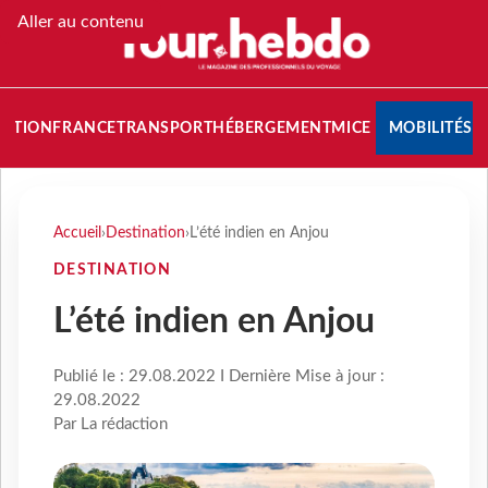
Aller au contenu
NATION
FRANCE
TRANSPORT
HÉBERGEMENT
MICE
MOBILITÉS
Accueil
›
Destination
›
L’été indien en Anjou
DESTINATION
L’été indien en Anjou
Publié le : 29.08.2022 I Dernière Mise à jour :
29.08.2022
Par La rédaction