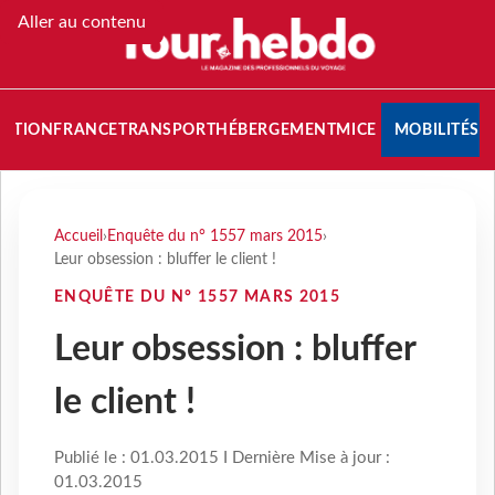
Aller au contenu
NATION
FRANCE
TRANSPORT
HÉBERGEMENT
MICE
MOBILITÉS
Accueil
›
Enquête du n° 1557 mars 2015
›
Leur obsession : bluffer le client !
ENQUÊTE DU N° 1557 MARS 2015
Leur obsession : bluffer
le client !
Publié le : 01.03.2015 I Dernière Mise à jour :
01.03.2015