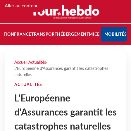
Aller au contenu
NATION
FRANCE
TRANSPORT
HÉBERGEMENT
MICE
MOBILITÉS
Accueil
›
Actualités
›
L'Européenne d'Assurances garantit les catastrophes
naturelles
ACTUALITÉS
L'Européenne
d'Assurances garantit les
catastrophes naturelles