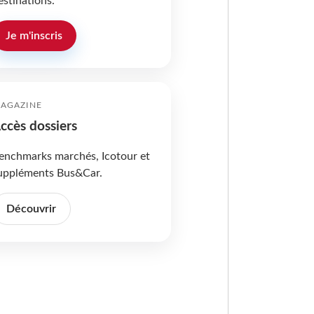
estinations.
Je m'inscris
AGAZINE
ccès dossiers
enchmarks marchés, Icotour et
uppléments Bus&Car.
Découvrir