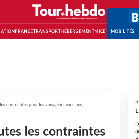
NATION
FRANCE
TRANSPORT
HÉBERGEMENT
MICE
MOBILITÉS
N
les contraintes pour les voyageurs vaccinés
L
D
utes les contraintes
d