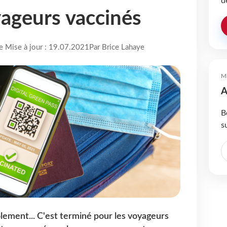
d
yageurs vaccinés
re Mise à jour : 19.07.2021
Par Brice Lahaye
M
A
B
s
olement... C'est terminé pour les voyageurs