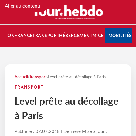
Aller au contenu
NATION
FRANCE
TRANSPORT
HÉBERGEMENT
MICE
MOBILITÉS
Accueil
›
Transport
›
Level prête au décollage à Paris
TRANSPORT
Level prête au décollage
à Paris
Publié le : 02.07.2018 I Dernière Mise à jour :