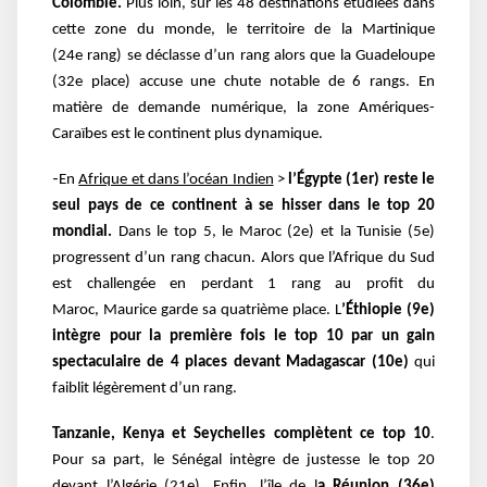
Colombie.
Plus loin, sur les 48 destinations
étudiées dans
cette zone du monde, le territoire de la Martinique
(24e
rang) se déclasse d’un
rang alors que la Guadeloupe
(32e place) accuse une chute notable de 6 rangs. En
matière
de demande numérique, la zone Amériques-
Caraïbes est le continent plus dynamique.
-
En
Afrique et dans l’océan Indien
>
l’Égypte (1er) reste le
seul pays de ce continent à se hisser
dans le top 20
mondial.
Dans le top 5, le Maroc (2e
) et la Tunisie (5
e
)
progressent d’un rang
chacun. Alors que l’Afrique du Sud
est challengée en perdant 1 rang au profit du
Maroc,
Maurice garde sa quatrième place. L
’Éthiopie (9e
)
intègre pour la première fois le top 10 par
un gain
spectaculaire de 4 places devant Madagascar (10e
)
qui
faiblit légèrement d’un rang.
Tanzanie, Kenya et Seychelles complètent ce top 10
.
Pour sa part, le Sénégal intègre de
justesse le top 20
devant l’Algérie (21e
). Enfin, l’île de l
a Réunion (36e
)