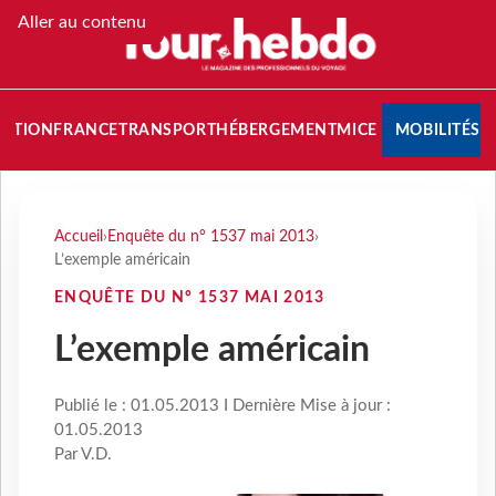
Aller au contenu
NATION
FRANCE
TRANSPORT
HÉBERGEMENT
MICE
MOBILITÉS
Accueil
›
Enquête du n° 1537 mai 2013
›
L’exemple américain
ENQUÊTE DU N° 1537 MAI 2013
L’exemple américain
Publié le : 01.05.2013 I Dernière Mise à jour :
01.05.2013
Par V.D.