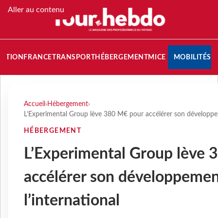
Aller au contenu
NATION
FRANCE
TRANSPORT
HÉBERGEMENT
MICE
MOBILITÉS
Accueil
›
Hébergement
›
L’Experimental Group lève 380 M€ pour accélérer son développem
HÉBERGEMENT
L’Experimental Group lève 
accélérer son développemen
l’international