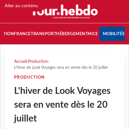
Aller au contenu
NATION
FRANCE
TRANSPORT
HÉBERGEMENT
MICE
MOBILITÉS
Accueil
›
Production
›
L'hiver de Look Voyages sera en vente dès le 20 juillet
PRODUCTION
L'hiver de Look Voyages
sera en vente dès le 20
juillet