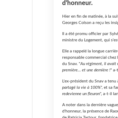
d'honneur.
Hier en fin de matinée, à la s
Georges Colson a reçu les insi
Il a été promu officier par Sylv
ministre du Logement, qui s'es
Elle a rappelé la longue carr
responsable commercial chez F
du Snav. "
Au régiment, il avait
première… et une dernière !
" a-
L'ex-président du Snav a tenu 
partagé la vie à 100%
", et sa fa
redevienne un fleuron
", a-t-il la
A noter dans la dernière vague
d'honneur, la présence de Raou
de Patricia Tartour, fondatric