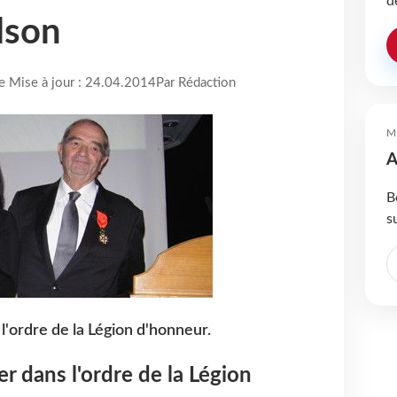
d
lson
re Mise à jour : 24.04.2014
Par Rédaction
M
A
B
s
 l'ordre de la Légion d'honneur.
ier dans l'ordre de la Légion