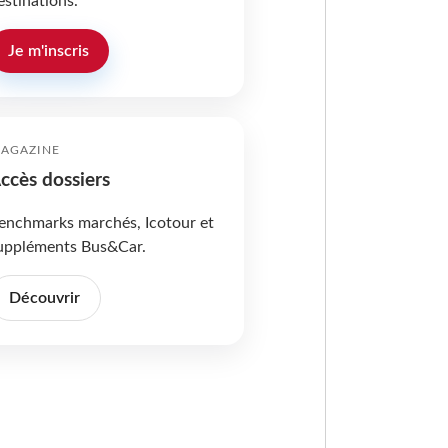
estinations.
Je m'inscris
AGAZINE
ccès dossiers
enchmarks marchés, Icotour et
uppléments Bus&Car.
Découvrir