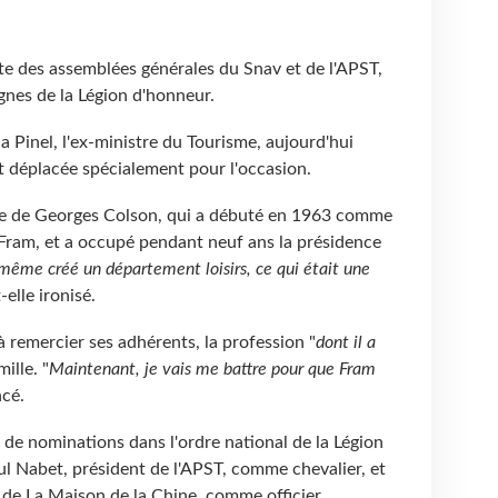
uite des assemblées générales du Snav et de l'APST,
gnes de la Légion d'honneur.
ia Pinel, l'ex-ministre du Tourisme, aujourd'hui
t déplacée spécialement pour l'occasion.
ière de Georges Colson, qui a débuté en 1963 comme
ram, et a occupé pendant neuf ans la présidence
 même créé un département loisirs, ce qui était une
t-elle ironisé.
à remercier ses adhérents, la profession "
dont il a
mille. "
Maintenant, je vais me battre pour que Fram
ncé.
 de nominations dans l'ordre national de la Légion
l Nabet, président de l'APST, comme chevalier, et
e de La Maison de la Chine, comme officier.