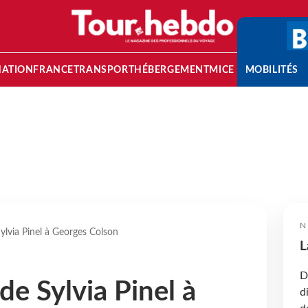
NATION
FRANCE
TRANSPORT
HÉBERGEMENT
MICE
MOBILITÉS
N
lvia Pinel à Georges Colson
L
D
e Sylvia Pinel à
d