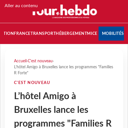
Aller au contenu
NATION
FRANCE
TRANSPORT
HÉBERGEMENT
MICE
MOBILITÉS
Accueil
›
C'est nouveau
›
L’hôtel Amigo à Bruxelles lance les programmes "Families
R Forte"
C'EST NOUVEAU
L’hôtel Amigo à
Bruxelles lance les
programmes "Families R