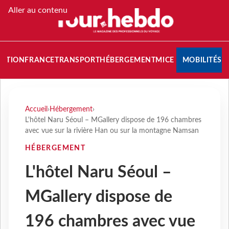
Aller au contenu
NATION
FRANCE
TRANSPORT
HÉBERGEMENT
MICE
MOBILITÉS
Accueil
›
Hébergement
›
L'hôtel Naru Séoul – MGallery dispose de 196 chambres
avec vue sur la rivière Han ou sur la montagne Namsan
HÉBERGEMENT
L'hôtel Naru Séoul –
MGallery dispose de
196 chambres avec vue