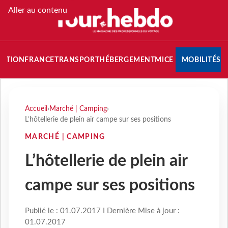
Aller au contenu
NATION
FRANCE
TRANSPORT
HÉBERGEMENT
MICE
MOBILITÉS
Accueil
›
Marché | Camping
›
L’hôtellerie de plein air campe sur ses positions
MARCHÉ | CAMPING
L’hôtellerie de plein air
campe sur ses positions
Publié le : 01.07.2017 I Dernière Mise à jour :
01.07.2017