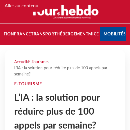
Aller au contenu
NATION
FRANCE
TRANSPORT
HÉBERGEMENT
MICE
MOBILITÉS
Accueil
›
E-Tourisme
›
L’IA : la solution pour réduire plus de 100 appels par
semaine?
E-TOURISME
L’IA : la solution pour
réduire plus de 100
appels par semaine?