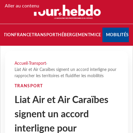
Aller au contenu
NATION
FRANCE
TRANSPORT
HÉBERGEMENT
MICE
MOBILITÉS
Accueil
›
Transport
›
Liat Air et Air Caraïbes signent un accord interligne pour
rapprocher les territoires et fluidifier les mobilités
TRANSPORT
Liat Air et Air Caraïbes
signent un accord
interligne pour