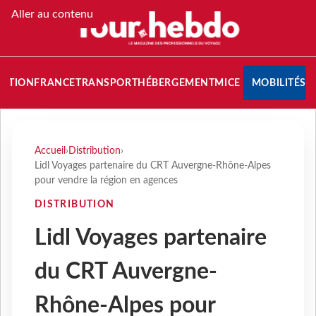
Aller au contenu
NATION
FRANCE
TRANSPORT
HÉBERGEMENT
MICE
MOBILITÉS
Accueil
›
Distribution
›
Lidl Voyages partenaire du CRT Auvergne-Rhône-Alpes
pour vendre la région en agences
DISTRIBUTION
Lidl Voyages partenaire
du CRT Auvergne-
Rhône-Alpes pour