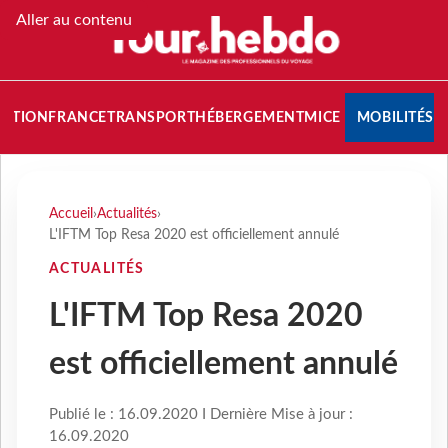
Aller au contenu
NATION
FRANCE
TRANSPORT
HÉBERGEMENT
MICE
MOBILITÉS
Accueil
›
Actualités
›
L'IFTM Top Resa 2020 est officiellement annulé
ACTUALITÉS
L'IFTM Top Resa 2020
est officiellement annulé
Publié le : 16.09.2020 I Dernière Mise à jour :
16.09.2020