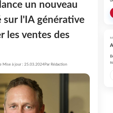
d
lance un nouveau
 sur l'IA générative
r les ventes des
M
A
B
s
re Mise à jour : 25.03.2024
Par Rédaction