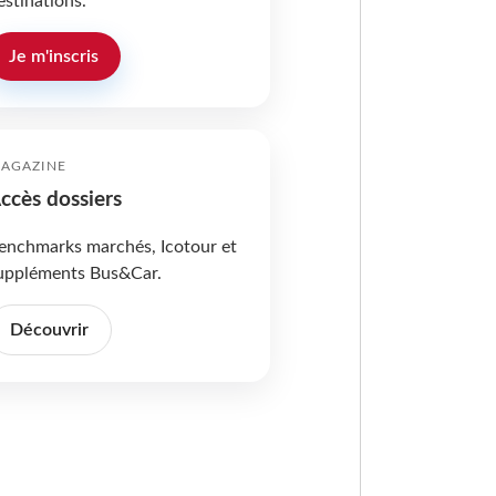
estinations.
Je m'inscris
AGAZINE
ccès dossiers
enchmarks marchés, Icotour et
uppléments Bus&Car.
Découvrir