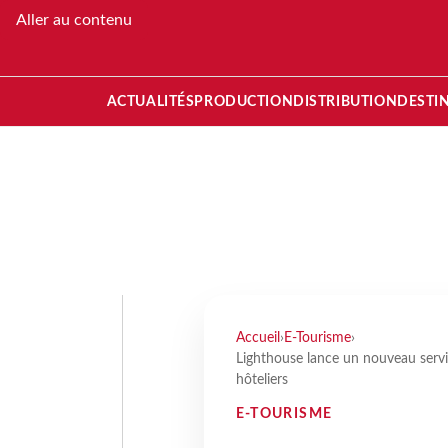
Aller au contenu
ACTUALITÉS
PRODUCTION
DISTRIBUTION
DESTI
Accueil
›
E-Tourisme
›
Lighthouse lance un nouveau servic
hôteliers
E-TOURISME