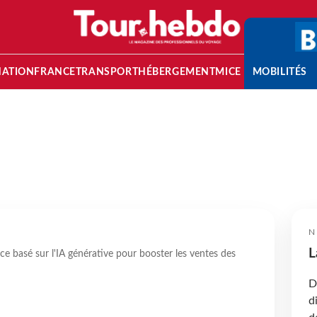
NATION
FRANCE
TRANSPORT
HÉBERGEMENT
MICE
MOBILITÉS
N
L
e basé sur l'IA générative pour booster les ventes des
D
d