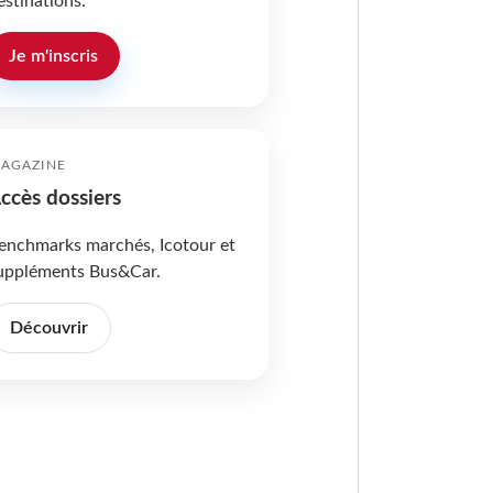
estinations.
Je m'inscris
AGAZINE
ccès dossiers
enchmarks marchés, Icotour et
uppléments Bus&Car.
Découvrir