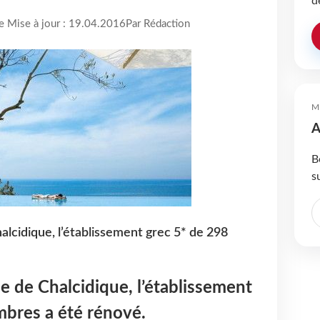
d
re Mise à jour : 19.04.2016
Par Rédaction
M
A
B
s
alcidique, l’établissement grec 5* de 298
le de Chalcidique, l’établissement
mbres a été rénové.