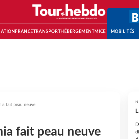
NATION
FRANCE
TRANSPORT
HÉBERGEMENT
MICE
MOBILITÉS
N
nia fait peau neuve
L
D
nia fait peau neuve
d