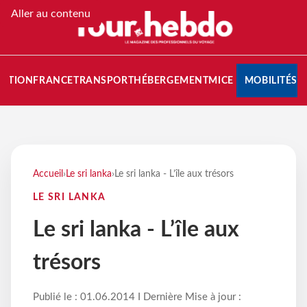
Aller au contenu
NATION
FRANCE
TRANSPORT
HÉBERGEMENT
MICE
MOBILITÉS
Accueil
›
Le sri lanka
›
Le sri lanka - L’île aux trésors
LE SRI LANKA
Le sri lanka - L’île aux
trésors
Publié le : 01.06.2014 I Dernière Mise à jour :