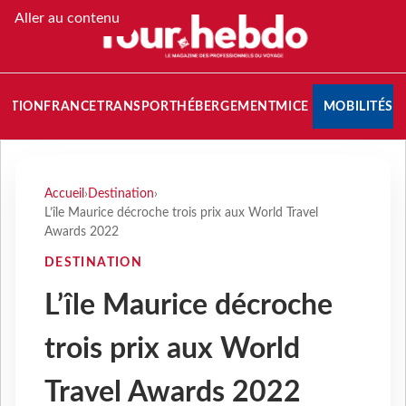
Aller au contenu
NATION
FRANCE
TRANSPORT
HÉBERGEMENT
MICE
MOBILITÉS
Accueil
›
Destination
›
L’île Maurice décroche trois prix aux World Travel
Awards 2022
DESTINATION
L’île Maurice décroche
trois prix aux World
Travel Awards 2022