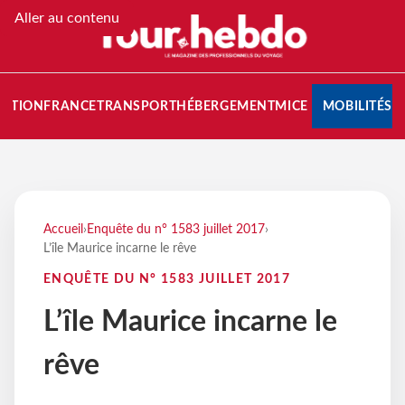
Aller au contenu
NATION
FRANCE
TRANSPORT
HÉBERGEMENT
MICE
MOBILITÉS
Accueil
›
Enquête du n° 1583 juillet 2017
›
L’île Maurice incarne le rêve
ENQUÊTE DU N° 1583 JUILLET 2017
L’île Maurice incarne le
rêve