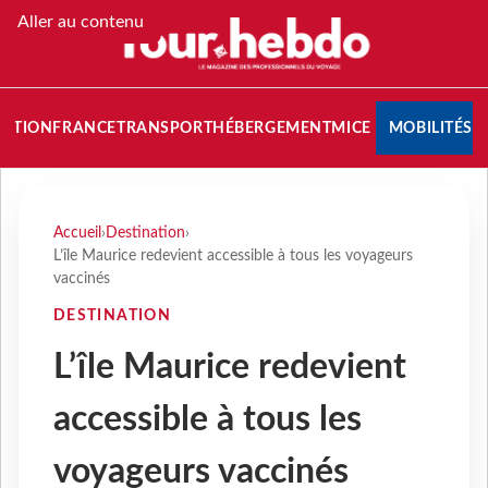
Aller au contenu
NATION
FRANCE
TRANSPORT
HÉBERGEMENT
MICE
MOBILITÉS
Accueil
›
Destination
›
L’île Maurice redevient accessible à tous les voyageurs
vaccinés
DESTINATION
L’île Maurice redevient
accessible à tous les
voyageurs vaccinés