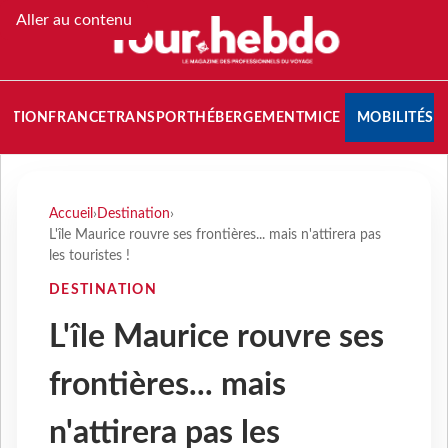
Aller au contenu
NATION
FRANCE
TRANSPORT
HÉBERGEMENT
MICE
MOBILITÉS
Accueil
›
Destination
›
L'île Maurice rouvre ses frontières... mais n'attirera pas
les touristes !
DESTINATION
L'île Maurice rouvre ses
frontières... mais
n'attirera pas les