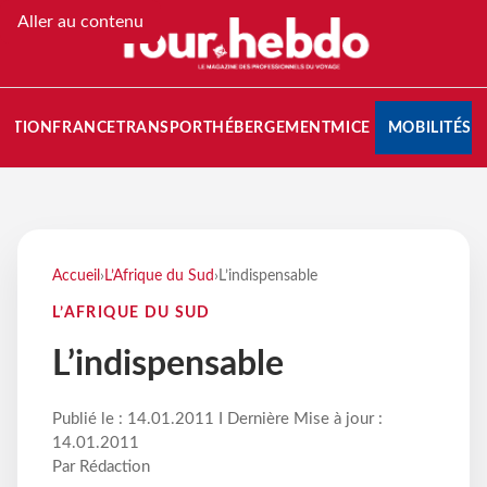
Aller au contenu
NATION
FRANCE
TRANSPORT
HÉBERGEMENT
MICE
MOBILITÉS
Accueil
›
L’Afrique du Sud
›
L’indispensable
L’AFRIQUE DU SUD
L’indispensable
Publié le : 14.01.2011 I Dernière Mise à jour :
14.01.2011
Par Rédaction