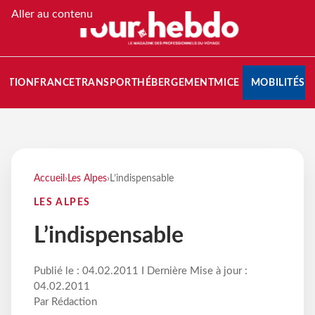
Aller au contenu
NATION
FRANCE
TRANSPORT
HÉBERGEMENT
MICE
MOBILITÉS
Accueil
›
Les Alpes
›
L’indispensable
LES ALPES
L’indispensable
Publié le : 04.02.2011 I Dernière Mise à jour :
04.02.2011
Par Rédaction