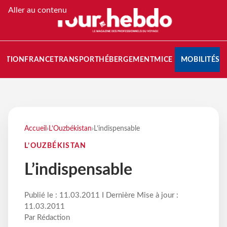
Aller au contenu
NATION
FRANCE
TRANSPORT
HÉBERGEMENT
MICE
MOBILITÉS
Accueil
›
L’Ouzbékistan
›
L’indispensable
L’OUZBÉKISTAN
L’indispensable
Publié le : 11.03.2011 I Dernière Mise à jour :
11.03.2011
Par Rédaction