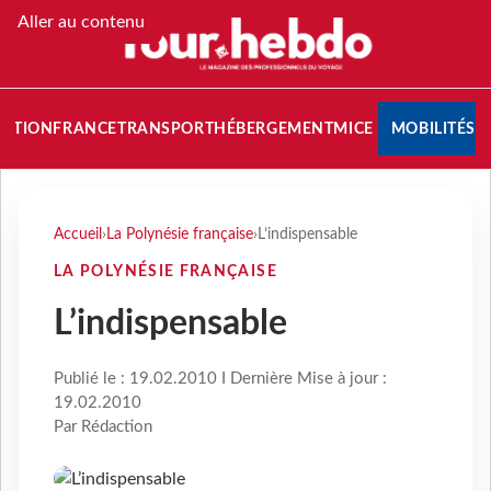
Aller au contenu
NATION
FRANCE
TRANSPORT
HÉBERGEMENT
MICE
MOBILITÉS
Accueil
›
La Polynésie française
›
L’indispensable
LA POLYNÉSIE FRANÇAISE
L’indispensable
Publié le : 19.02.2010 I Dernière Mise à jour :
19.02.2010
Par Rédaction