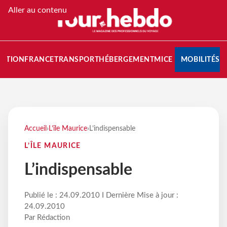
Aller au contenu
NATION
FRANCE
TRANSPORT
HÉBERGEMENT
MICE
MOBILITÉS
Accueil
›
L’île Maurice
›
L’indispensable
L’ÎLE MAURICE
L’indispensable
Publié le : 24.09.2010 I Dernière Mise à jour :
24.09.2010
Par Rédaction