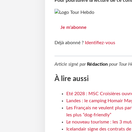
Pour poursuivre la lecture de ce co
Je m'abonne
Déjà abonné ?
Identifiez-vous
Article signé par
Rédaction
pour
Tour H
À lire aussi
Eté 2028 : MSC Croisières ouvre
Landes : le camping Homair May
Les Français ne veulent plus par
les plus “dog-friendly”
Le nouveau tourisme : les 3 mut
Icelandair signe des contrats d