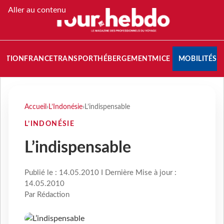
Aller au contenu
NATION
FRANCE
TRANSPORT
HÉBERGEMENT
MICE
MOBILITÉS
Accueil
›
L’Indonésie
›
L’indispensable
L’INDONÉSIE
L’indispensable
Publié le : 14.05.2010 I Dernière Mise à jour :
14.05.2010
Par Rédaction