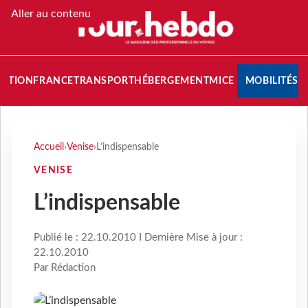
Aller au contenu
NATION
FRANCE
TRANSPORT
HÉBERGEMENT
MICE
MOBILITÉS
Accueil
›
Venise
›
L’indispensable
VENISE
L’indispensable
Publié le : 22.10.2010 I Dernière Mise à jour :
22.10.2010
Par Rédaction